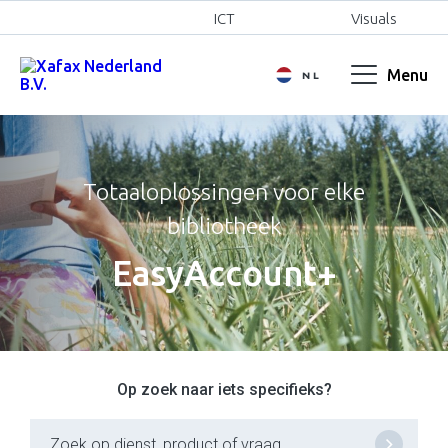
Payment
ICT
Visuals
Menu
NL
EN
FR
Totaaloplossingen voor elke
bibliotheek
EasyAccount+
Op zoek naar iets specifieks?