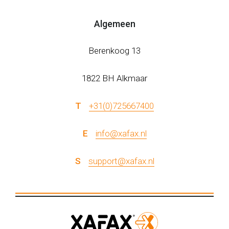
Algemeen
Berenkoog 13
1822 BH Alkmaar
T
+31(0)725667400
E
info@xafax.nl
S
support@xafax.nl